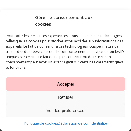
Gérer le consentement aux
cookies
Pour offrir les meilleures expériences, nous utilisons des technologies
telles que les cookies pour stocker et/ou accéder aux informations des
appareils. Le fait de consentir à ces technologies nous permettra de
traiter des données telles que le comportement de navigation ou les ID
uniques sur ce site. Le fait de ne pas consentir ou de retirer son
consentement peut avoir un effet négatif sur certaines caractéristiques
et fonctions.
Accepter
Studio Ballet Terpsichore ©
2026
-
Réalisé par l'agence web Digital
Romandie
- Dernière mise à jour le 06.08.2026
Refuser
Voir les préférences
Politique de cookies
Déclaration de confidentialité
Appeler
E-mail
Plan d'accès