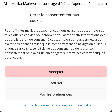
Mlle Malika Markwalder au stage d’été de l’opéra de Paris, parmi
610 candidats tous pays confondus, bravo à elle pour avoir
Gérer le consentement aux
gagner l’opportunité d’étudier dans cette prestigieuse école.
cookies
Pour offrir les meilleures expériences, nous utilisons des technologies
telles que les cookies pour stocker et/ou accéder aux informations des
appareils. Le fait de consentir à ces technologies nous permettra de
traiter des données telles que le comportement de navigation ou les ID
uniques sur ce site. Le fait de ne pas consentir ou de retirer son
consentement peut avoir un effet négatif sur certaines caractéristiques
et fonctions.
Accepter
Studio Ballet Terpsichore ©
2026
-
Réalisé par l'agence web Digital
Refuser
Romandie
- Dernière mise à jour le 07.08.2026
Voir les préférences
Politique de cookies
Déclaration de confidentialité
Appeler
E-mail
Plan d'accès